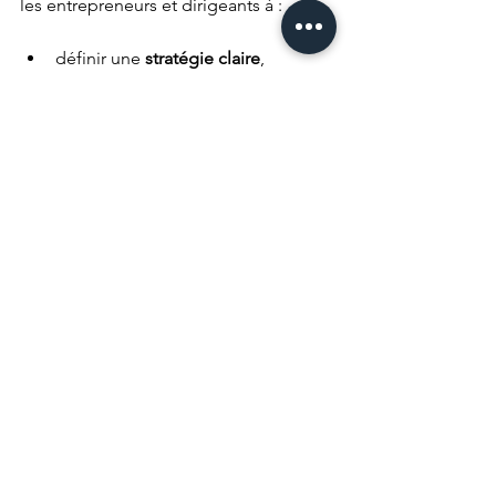
les
entrepreneurs et dirigeants à :
définir une 
stratégie claire
,
organiser leur business pour plus 
d’efficacité,
atteindre leurs objectifs plus vite.
🎯 
Deux options pour passer à l’action 
dès maintenant :
Demande un rappel gratuit
 → 
nous te recontactons rapidement 
pour analyser ta situation 
Découvre notre formation "Les 
clés de la Stratégie"
 → Apprends 
à bâtir ta stratégie en déployant 
ton plan stratégique pour 
transformer tes résultats à ton 
rythme