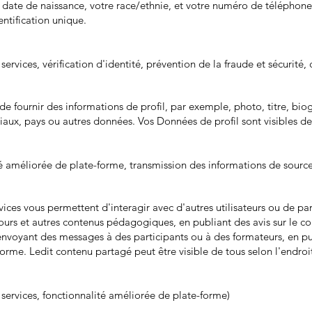
e date de naissance, votre race/ethnie, et votre numéro de téléphon
ntification unique.
 services, vérification d'identité, prévention de la fraude et sécurit
e fournir des informations de profil, par exemple, photo, titre, biog
ociaux, pays ou autres données. Vos Données de profil sont visibles de
ité améliorée de plate-forme, transmission des informations de sourc
ces vous permettent d'interagir avec d'autres utilisateurs ou de p
urs et autres contenus pédagogiques, en publiant des avis sur le c
envoyant des messages à des participants ou à des formateurs, en p
forme. Ledit contenu partagé peut être visible de tous selon l'endroit
e services, fonctionnalité améliorée de plate-forme)