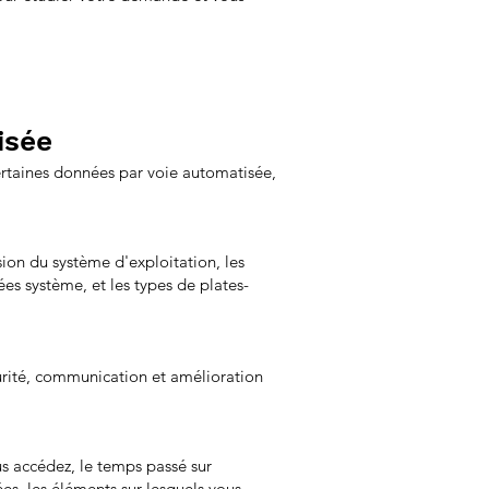
isée
ertaines données par voie automatisée,
ion du système d'exploitation, les
ées système, et les types de plates-
écurité, communication et amélioration
us accédez, le temps passé sur
ées, les éléments sur lesquels vous