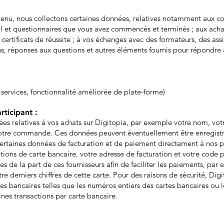
nu, nous collectons certaines données, relatives notamment aux cou
ail et questionnaires que vous avez commencés et terminés ; aux ac
certificats de réussite ; à vos échanges avec des formateurs, des as
ions, réponses aux questions et autres éléments fournis pour répondre
e services, fonctionnalité améliorée de plate-forme)
ticipant :
es relatives à vos achats sur Digitopia, par exemple votre nom, votr
r votre commande. Ces données peuvent éventuellement être enregis
 certaines données de facturation et de paiement directement à nos p
tions de carte bancaire, votre adresse de facturation et votre cod
es de la part de ces fournisseurs afin de faciliter les paiements, par
re derniers chiffres de cette carte. Pour des raisons de sécurité, Dig
tes bancaires telles que les numéros entiers des cartes bancaires o
ines transactions par carte bancaire.