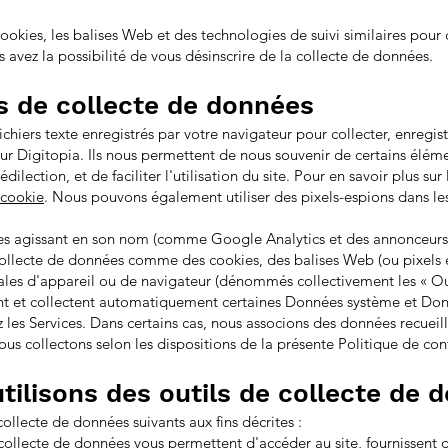
 cookies, les balises Web et des technologies de suivi similaires pour
s avez la possibilité de vous désinscrire de la collecte de données.
ls de collecte de données
fichiers texte enregistrés par votre navigateur pour collecter, enregi
 sur Digitopia. Ils nous permettent de nous souvenir de certains éléme
ilection, et de faciliter l'utilisation du site. Pour en savoir plus sur
/cookie
. Nous pouvons également utiliser des pixels-espions dans les
ces agissant en son nom (comme Google Analytics et des annonceurs ti
collecte de données comme des cookies, des balises Web (ou pixels es
ales d'appareil ou de navigateur (dénommés collectivement les « Ou
t et collectent automatiquement certaines Données système et Donnée
z les Services. Dans certains cas, nous associons des données recueill
s collectons selon les dispositions de la présente Politique de conf
tilisons des outils de collecte de 
 collecte de données suivants aux fins décrites :
 collecte de données vous permettent d'accéder au site, fournissent 