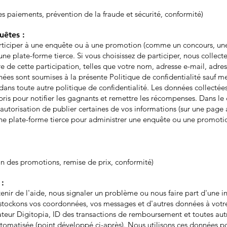
 des paiements, prévention de la fraude et sécurité, conformité)
uêtes :
ticiper à une enquête ou à une promotion (comme un concours, une lo
d'une plate-forme tierce. Si vous choisissez de participer, nous colle
re de cette participation, telles que votre nom, adresse e-mail, adre
es sont soumises à la présente Politique de confidentialité sauf me
dans toute autre politique de confidentialité. Les données collectées
ris pour notifier les gagnants et remettre les récompenses. Dans le
utorisation de publier certaines de vos informations (sur une page
e plate-forme tierce pour administrer une enquête ou une promotion,
ion des promotions, remise de prix, conformité)
:
enir de l'aide, nous signaler un problème ou nous faire part d'une 
stockons vos coordonnées, vos messages et d'autres données à votre 
isateur Digitopia, ID des transactions de remboursement et toutes au
utomatisée (point développé ci-après). Nous utilisons ces données 