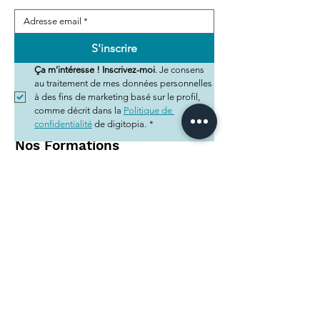
S'inscrire
Ça m’intéresse ! Inscrivez-moi
. Je consens 
au traitement de mes données personnelles 
à des fins de marketing basé sur le profil, 
comme décrit dans la 
Politique de 
confidentialité
 de digitopia.
*
Nos Formations
Fondamentaux de la stratégie marketing
Fondamentaux des réseaux sociaux
Créer votre site internet
Nos Prestations
Coaching Digital
Stratégie marketing digital
Gestion des réseaux sociaux
A propos de nous